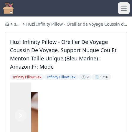
Ope
sex
Huzi Infinity Pillow - Oreiller de Voyage Coussin de
Home
pillow
Voyage. Support Nuque Cou et Menton Taille
Unique (Bleu Marine) : Amazon.fr: Mode
Huzi Infinity Pillow - Oreiller De Voyage
Coussin De Voyage. Support Nuque Cou Et
Menton Taille Unique (Bleu Marine) :
Amazon.fr: Mode
Infinity Pillow Sex
Infinity Pillow Sex
🕒 9
🗒️ 1716
Previous
Next