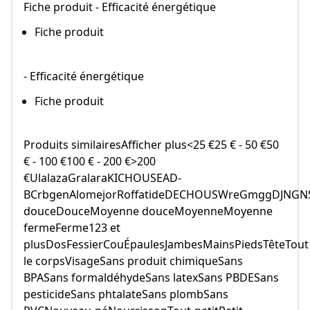
Fiche produit - Efficacité énergétique
Fiche produit
- Efficacité énergétique
Fiche produit
Produits similairesAfficher plus<25 €25 € - 50 €50
€ - 100 €100 € - 200 €>200
€UlalazaGralaraKICHOUSEAD-
BCrbgenAlomejorRoffatideDECHOUSWreGmggDJNGN
douceDouceMoyenne douceMoyenneMoyenne
fermeFerme123 et
plusDosFessierCouÉpaulesJambesMainsPiedsTêteTout
le corpsVisageSans produit chimiqueSans
BPASans formaldéhydeSans latexSans PBDESans
pesticideSans phtalateSans plombSans