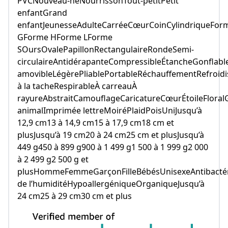
PVCNouveau-néNourrissonTout-petitPetit
enfantGrand
enfantJeunesseAdulteCarréeCœurCoinCylindriqueFor
GForme HForme LForme
SOursOvalePapillonRectangulaireRondeSemi-
circulaireAntidérapanteCompressibleÉtancheGonflab
amovibleLégèrePliablePortableRéchauffementRefroidi
à la tacheRespirableÀ carreauÀ
rayureAbstraitCamouflageCaricatureCœurÉtoileFlora
animalImprimée lettreMoiréPlaidPoisUniJusqu’à
12,9 cm13 à 14,9 cm15 à 17,9 cm18 cm et
plusJusqu’à 19 cm20 à 24 cm25 cm et plusJusqu’à
449 g450 à 899 g900 à 1 499 g1 500 à 1 999 g2 000
à 2 499 g2 500 g et
plusHommeFemmeGarçonFilleBébésUnisexeAntibactér
de l’humiditéHypoallergéniqueOrganiqueJusqu’à
24 cm25 à 29 cm30 cm et plus