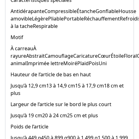
AntidérapanteCompressibleÉtancheGonflableHousse
amovibleLégèrePliablePortableRéchauffementRefroidi
à la tacheRespirable
Motif
À carreauÀ
rayureAbstraitCamouflageCaricatureCœurÉtoileFlora
animalImprimée lettreMoiréPlaidPoisUni
Hauteur de l’article de bas en haut
Jusqu’à 12,9 cm13 à 14,9 cm15 à 17,9 cm18 cm et
plus
Largeur de l’article sur le bord le plus court
Jusqu’à 19 cm20 à 24 cm25 cm et plus
Poids de l’article
Jusqu’à 449 g450 à 899 g900 à 1 499 g1 500 à 1 999