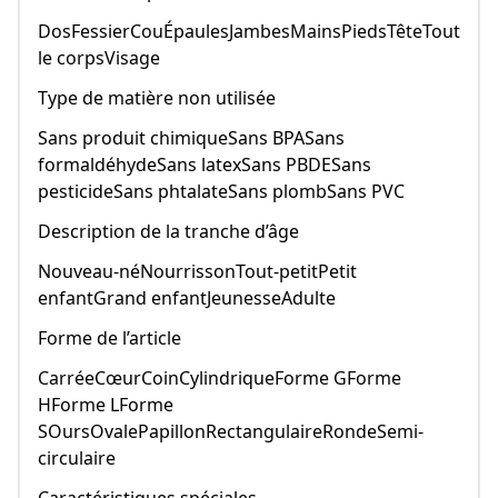
DosFessierCouÉpaulesJambesMainsPiedsTêteTout
le corpsVisage
Type de matière non utilisée
Sans produit chimiqueSans BPASans
formaldéhydeSans latexSans PBDESans
pesticideSans phtalateSans plombSans PVC
Description de la tranche d’âge
Nouveau-néNourrissonTout-petitPetit
enfantGrand enfantJeunesseAdulte
Forme de l’article
CarréeCœurCoinCylindriqueForme GForme
HForme LForme
SOursOvalePapillonRectangulaireRondeSemi-
circulaire
Caractéristiques spéciales